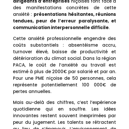
dirigeants d’entreprises
niçoises font face à
des manifestations concrètes de cette
anxiété :
présentations hésitantes, réunions
tendues, peur de l’erreur paralysante, et
communication interpersonnelle difficile
.
Cette anxiété professionnelle engendre des
coûts substantiels : absentéisme accru,
turnover élevé, baisse de productivité et
détérioration du climat social. Dans la région
PACA, le coût de l’anxiété au travail est
estimé à plus de 2000€ par salarié et par an.
Pour une PME niçoise de 50 personnes, cela
représente potentiellement 100 000€ de
pertes annuelles.
Mais au-delà des chiffres, c’est l’expérience
quotidienne qui en souffre. Les idées
innovantes restent souvent inexprimées par
peur du jugement. Les talents se rétractent
au lieu de s’épanouir. L’environnement de